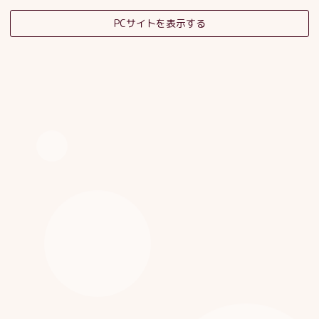
PCサイトを表示する
そだちの杜日記
子育てサロンスタッフブログ
HOME
|
ブログ
|
template.detail
[%category%]
[%title%]
[%article_date_notime_dot%]
[%list_start%]