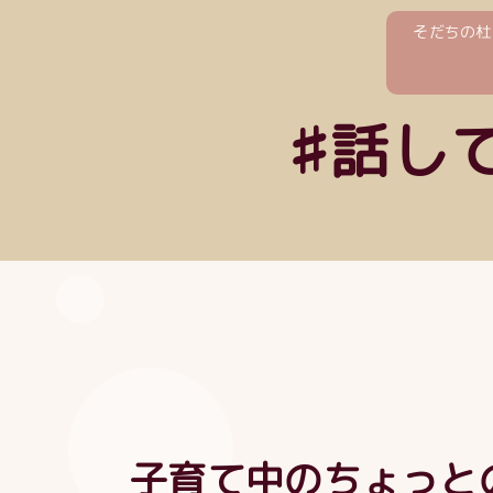
そだちの杜
♯話し
子育て中のちょっと