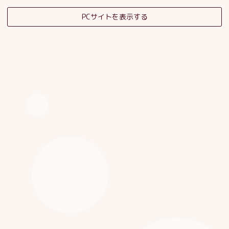
PCサイトを表示する
そだちの杜日記
子育てサロンスタッフブログ
HOME
|
ブログ
|
template.detail
[%category%]
[%title%]
[%article_date_notime_dot%]
[%list_start%]