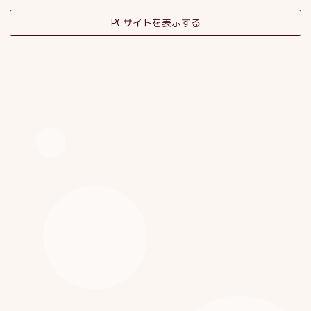
PCサイトを表示する
そだちの杜日記
子育てサロンスタッフブログ
HOME
|
ブログ
|
template.detail
[%category%]
[%title%]
[%article_date_notime_dot%]
[%list_start%]