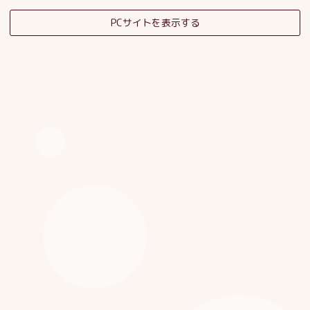
PCサイトを表示する
そだちの杜日記
子育てサロンスタッフブログ
HOME
|
ブログ
|
template.detail
[%category%]
[%title%]
[%article_date_notime_dot%]
[%list_start%]