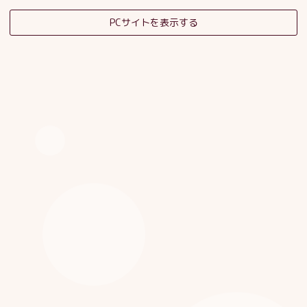
PCサイトを表示する
そだちの杜日記
子育てサロンスタッフブログ
HOME
|
ブログ
|
template.detail
[%category%]
[%title%]
[%article_date_notime_dot%]
[%list_start%]