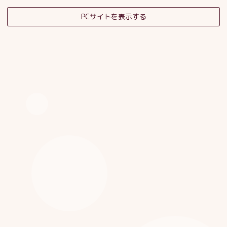
PCサイトを表示する
そだちの杜日記
子育てサロンスタッフブログ
HOME
|
ブログ
|
template.detail
[%category%]
[%title%]
[%article_date_notime_dot%]
[%list_start%]