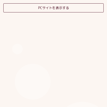
PCサイトを表示する
そだちの杜日記
子育てサロンスタッフブログ
HOME
|
ブログ
|
template.detail
[%category%]
[%title%]
[%article_date_notime_dot%]
[%list_start%]