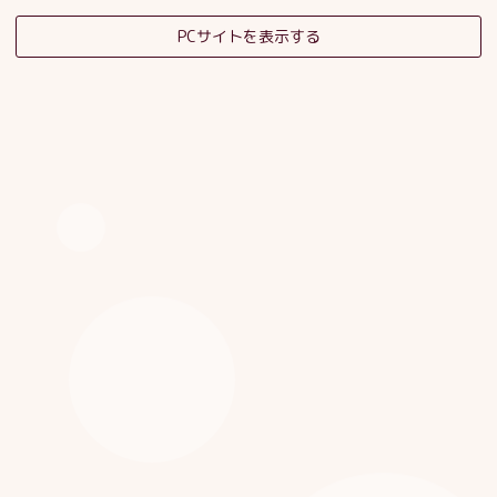
PCサイトを表示する
そだちの杜日記
子育てサロンスタッフブログ
HOME
|
ブログ
|
template.detail
[%category%]
[%title%]
[%article_date_notime_dot%]
[%list_start%]