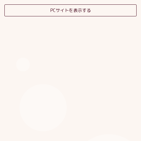
PCサイトを表示する
そだちの杜日記
子育てサロンスタッフブログ
HOME
|
ブログ
|
template.detail
[%category%]
[%title%]
[%article_date_notime_dot%]
[%list_start%]