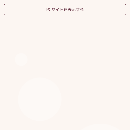
PCサイトを表示する
そだちの杜日記
子育てサロンスタッフブログ
HOME
|
ブログ
|
template.detail
[%category%]
[%title%]
[%article_date_notime_dot%]
[%list_start%]