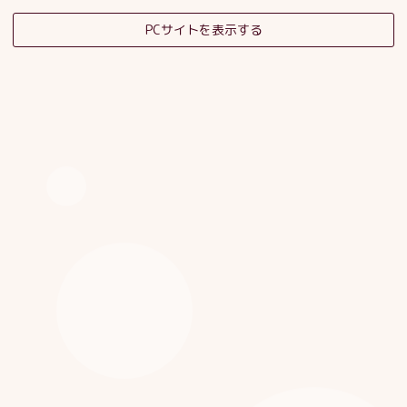
PCサイトを表示する
そだちの杜日記
子育てサロンスタッフブログ
HOME
|
ブログ
|
template.detail
[%category%]
[%title%]
[%article_date_notime_dot%]
[%list_start%]