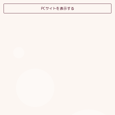
PCサイトを表示する
そだちの杜日記
子育てサロンスタッフブログ
HOME
|
ブログ
|
template.detail
[%category%]
[%title%]
[%article_date_notime_dot%]
[%list_start%]