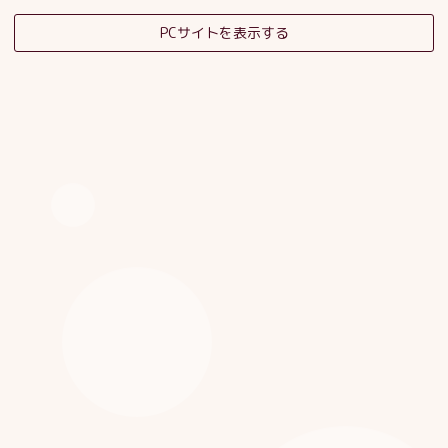
PCサイトを表示する
そだちの杜日記
子育てサロンスタッフブログ
HOME
|
ブログ
|
template.detail
[%category%]
[%title%]
[%article_date_notime_dot%]
[%list_start%]