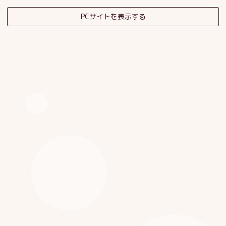
PCサイトを表示する
そだちの杜日記
子育てサロンスタッフブログ
HOME
|
ブログ
|
template.detail
[%category%]
[%title%]
[%article_date_notime_dot%]
[%list_start%]