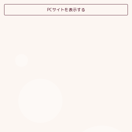
PCサイトを表示する
そだちの杜日記
子育てサロンスタッフブログ
HOME
|
ブログ
|
template.detail
[%category%]
[%title%]
[%article_date_notime_dot%]
[%list_start%]