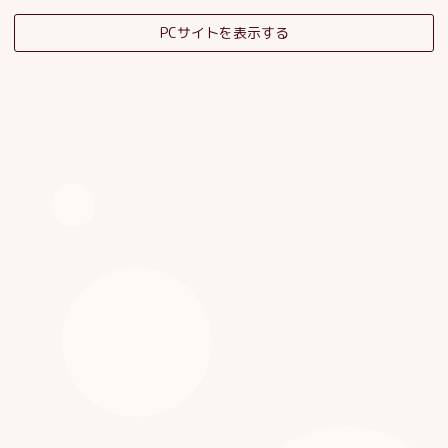
PCサイトを表示する
そだちの杜日記
子育てサロンスタッフブログ
HOME
|
ブログ
|
template.detail
[%category%]
[%title%]
[%article_date_notime_dot%]
[%list_start%]