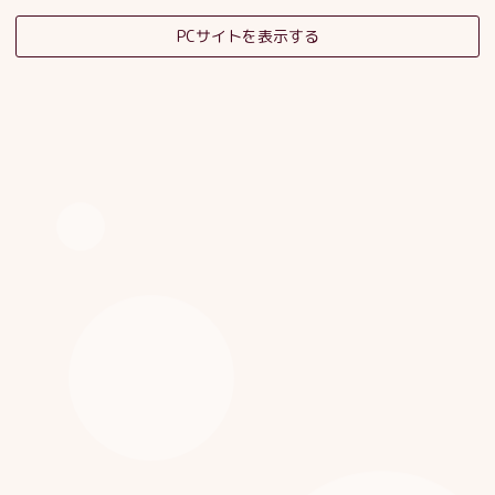
PCサイトを表示する
そだちの杜日記
子育てサロンスタッフブログ
HOME
|
ブログ
|
template.detail
[%category%]
[%title%]
[%article_date_notime_dot%]
[%list_start%]