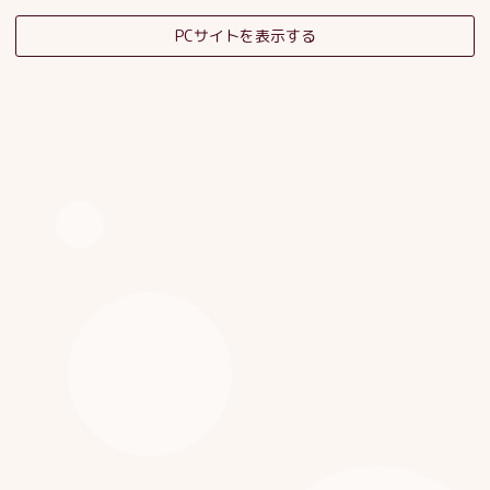
PCサイトを表示する
そだちの杜日記
子育てサロンスタッフブログ
HOME
|
ブログ
|
template.detail
[%category%]
[%title%]
[%article_date_notime_dot%]
[%list_start%]