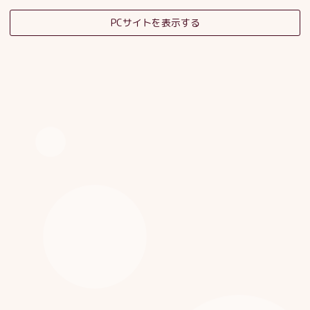
PCサイトを表示する
そだちの杜日記
子育てサロンスタッフブログ
HOME
|
ブログ
|
template.detail
[%category%]
[%title%]
[%article_date_notime_dot%]
[%list_start%]