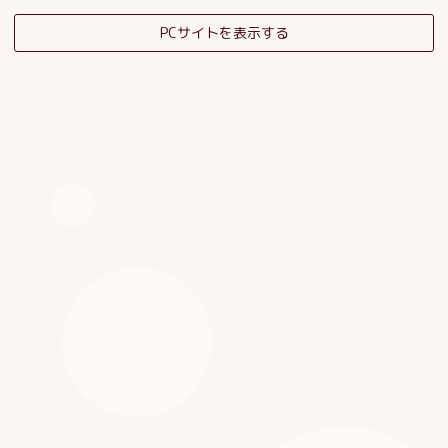
PCサイトを表示する
そだちの杜日記
子育てサロンスタッフブログ
HOME
|
ブログ
|
template.detail
[%category%]
[%title%]
[%article_date_notime_dot%]
[%list_start%]