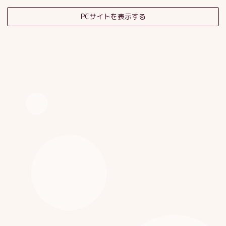
PCサイトを表示する
そだちの杜日記
子育てサロンスタッフブログ
HOME
|
ブログ
|
template.detail
[%category%]
[%title%]
[%article_date_notime_dot%]
[%list_start%]