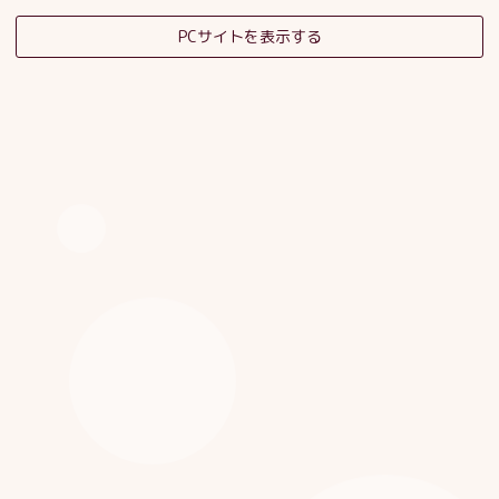
PCサイトを表示する
そだちの杜日記
子育てサロンスタッフブログ
HOME
|
ブログ
|
template.detail
[%category%]
[%title%]
[%article_date_notime_dot%]
[%list_start%]