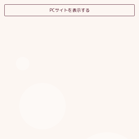
PCサイトを表示する
そだちの杜日記
子育てサロンスタッフブログ
HOME
|
ブログ
|
template.detail
[%category%]
[%title%]
[%article_date_notime_dot%]
[%list_start%]