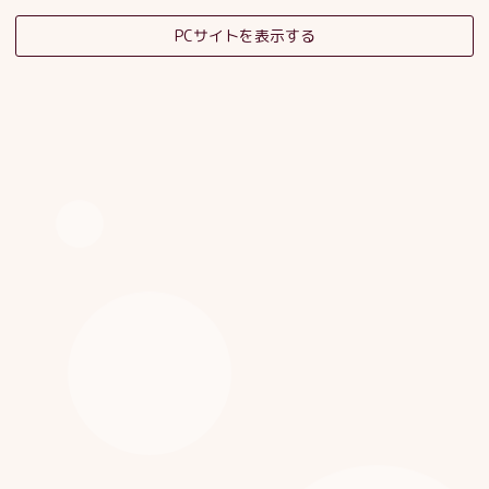
PCサイトを表示する
そだちの杜日記
子育てサロンスタッフブログ
HOME
|
ブログ
|
template.detail
[%category%]
[%title%]
[%article_date_notime_dot%]
[%list_start%]