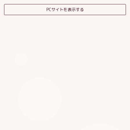
PCサイトを表示する
そだちの杜日記
子育てサロンスタッフブログ
HOME
|
ブログ
|
template.detail
[%category%]
[%title%]
[%article_date_notime_dot%]
[%list_start%]